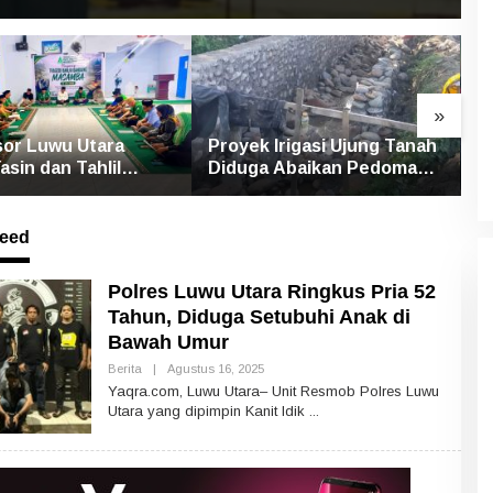
»
or Luwu Utara
Proyek Irigasi Ujung Tanah
S
asin dan Tahlil
Diduga Abaikan Pedoman
U
Mengenang Korban
Ditjen Pengairan, FK LSM-
P
 Bandang Masamba
Pers Ancam RDP di DPRD
P
eed
Polres Luwu Utara Ringkus Pria 52
Tahun, Diduga Setubuhi Anak di
Bawah Umur
Berita
|
Agustus 16, 2025
O
L
Yaqra.com, Luwu Utara– Unit Resmob Polres Luwu
E
Utara yang dipimpin Kanit Idik
H