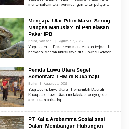
E
menampilkan aksi perundungan antar pelajar
H
Mengapa Ular Piton Makin Sering
Mangsa Manusia? Ini Penjelasan
Pakar IPB
Berita
,
Nasional
|
Agustus 7, 2025
O
L
Yaqra.com — Fenomena mengejutkan terjadi di
E
berbagai daerah khususnya di Sulawesi Selatan
H
Pemda Luwu Utara Segel
Sementara THM di Sukamaju
Berita
|
Agustus 1, 2025
O
L
Yaqra.com, Luwu Utara– Pemerintah Daerah
E
Kabupaten Luwu Utara melakukan penyegelan
H
sementara terhadap
PT Kalla Arebamma Sosialisasi
Dalam Membangun Hubungan