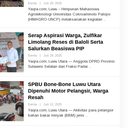
Berita
|
Juli 29, 2025
O
L
Yaqra.com, Luwu – Himpunan Mahasiswa
E
Agroteknologi Universitas Cokroaminoto Palopo
H
(HIMAGRO-UNCP) melaksanakan kegiatan
Serap Aspirasi Warga, Zulfikar
Limolang Reses di Baloli Serta
Salurkan Beasiswa PIP
Berita
|
Juli 29, 2025
O
L
Yaqra.com, Luwu Utara — Anggota DPRD Provinsi
E
Sulawesi Selatan dari Fraksi Partai
H
SPBU Bone-Bone Luwu Utara
Dipenuhi Motor Pelangsir, Warga
Resah
Berita
|
Juli 12, 2025
O
L
Yaqra.com, Luwu Utara — Aktivitas para pelangsir
E
bahan bakar minyak (BBM) jenis
H