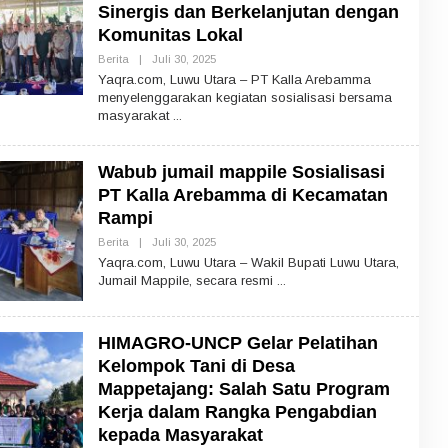
Sinergis dan Berkelanjutan dengan
Komunitas Lokal
Berita
|
Juli 30, 2025
O
L
Yaqra.com, Luwu Utara – PT Kalla Arebamma
E
menyelenggarakan kegiatan sosialisasi bersama
H
masyarakat
Wabub jumail mappile Sosialisasi
PT Kalla Arebamma di Kecamatan
Rampi
Berita
|
Juli 30, 2025
O
L
Yaqra.com, Luwu Utara – Wakil Bupati Luwu Utara,
E
Jumail Mappile, secara resmi
H
HIMAGRO-UNCP Gelar Pelatihan
Kelompok Tani di Desa
Mappetajang: Salah Satu Program
Kerja dalam Rangka Pengabdian
kepada Masyarakat