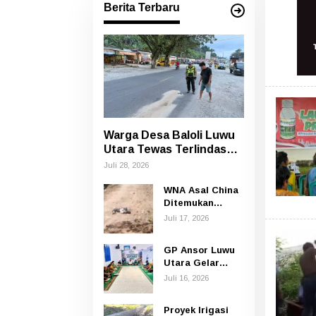
Berita Terbaru
Warga Desa Baloli Luwu
Utara Tewas Terlindas
Bus Borlindo
Juli 28, 2026
WNA Asal China
Ditemukan
Tewas di Jalan
Juli 17, 2026
Poros
Rongkong–Seko,
GP Ansor Luwu
Polisi Amankan
Utara Gelar
Terduga Pelaku
Yasin dan Tahlil
Juli 16, 2026
untuk
Mengenang
Proyek Irigasi
Korban Banjir