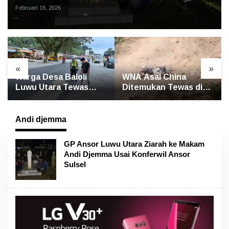
Februari 16, 2026
«
»
i
WNA Asal China
GP Ansor Luwu Utar
s
Ditemukan Tewas di
Gelar Yasin dan Tahlil
rlindo
Jalan Poros
untuk Mengenang
Rongkong–Seko,
Korban Banjir
Polisi Amankan
Bandang Masamba
Andi djemma
Terduga Pelaku
GP Ansor Luwu Utara Ziarah ke Makam
Andi Djemma Usai Konferwil Ansor
Sulsel