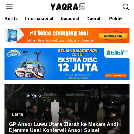
L
e
w
Berita
Internasional
Nasional
Daerah
Politik
O
a
t
i
k
e
k
o
n
t
e
n
Berita
GP Ansor Luwu Utara Ziarah ke Makam Andi
Djemma Usai Konferwil Ansor Sulsel