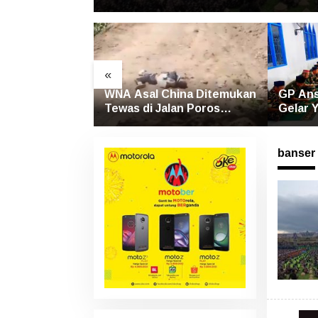
«
Baloli Luwu
WNA Asal China Ditemukan
GP Ans
 Terlindas Bus
Tewas di Jalan Poros
Gelar Y
Rongkong–Seko, Polisi
untuk 
Amankan Terduga Pelaku
Banjir
banser