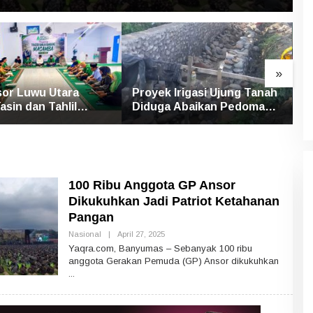
»
or Luwu Utara
Proyek Irigasi Ujung Tanah
S
asin dan Tahlil
Diduga Abaikan Pedoman
U
Mengenang Korban
Ditjen Pengairan, FK LSM-
P
 Bandang Masamba
Pers Ancam RDP di DPRD
P
100 Ribu Anggota GP Ansor
Dikukuhkan Jadi Patriot Ketahanan
Pangan
Nasional
|
April 27, 2025
O
L
Yaqra.com, Banyumas – Sebanyak 100 ribu
E
anggota Gerakan Pemuda (GP) Ansor dikukuhkan
H