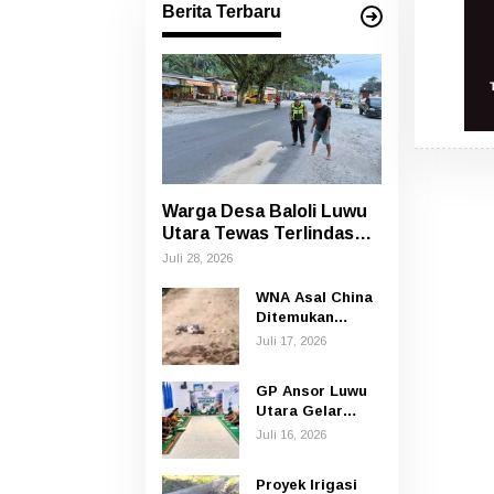
Berita Terbaru
Warga Desa Baloli Luwu
Utara Tewas Terlindas
Bus Borlindo
Juli 28, 2026
WNA Asal China
Ditemukan
Tewas di Jalan
Juli 17, 2026
Poros
Rongkong–Seko,
GP Ansor Luwu
Polisi Amankan
Utara Gelar
Terduga Pelaku
Yasin dan Tahlil
Juli 16, 2026
untuk
Mengenang
Proyek Irigasi
Korban Banjir