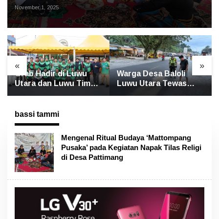
Pattimang
November 1, 2025
«
»
Warga Desa Baloli
WNA Asal China
Luwu Utara Tewas
Ditemukan Tewas di
Terlindas Bus Borlindo
Jalan Poros
Rongkong–Seko,
Polisi Amankan
bassi tammi
Terduga Pelaku
Mengenal Ritual Budaya ‘Mattompang
Pusaka’ pada Kegiatan Napak Tilas Religi
di Desa Pattimang