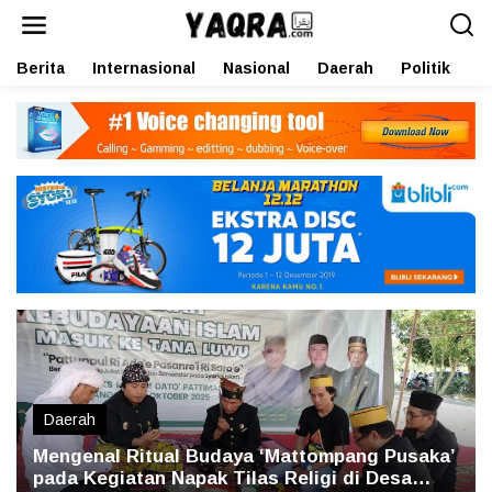
L
e
w
Berita
Internasional
Nasional
Daerah
Politik
O
a
t
i
k
e
k
o
n
t
e
n
Daerah
Mengenal Ritual Budaya ‘Mattompang Pusaka’
pada Kegiatan Napak Tilas Religi di Desa