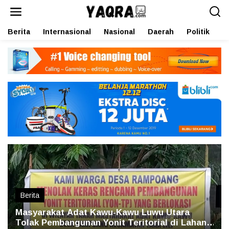
L
e
w
Berita
Internasional
Nasional
Daerah
Politik
O
a
t
i
k
e
k
o
n
t
e
n
Berita
Masyarakat Adat Kawu-Kawu Luwu Utara
Tolak Pembangunan Yonit Teritorial di Lahan