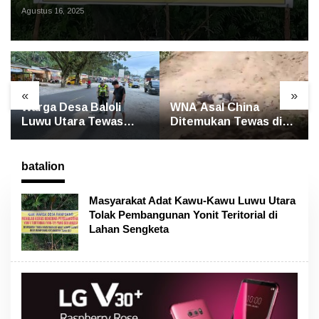
Sengketa
Agustus 16, 2025
«
»
li
WNA Asal China
GP Ansor Luwu Uta
was
Ditemukan Tewas di
Gelar Yasin dan Tahl
orlindo
Jalan Poros
untuk Mengenang
Rongkong–Seko,
Korban Banjir
Polisi Amankan
Bandang Masamba
batalion
Terduga Pelaku
Masyarakat Adat Kawu-Kawu Luwu Utara
Tolak Pembangunan Yonit Teritorial di
Lahan Sengketa