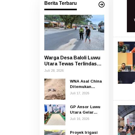
Berita Terbaru
Warga Desa Baloli Luwu
Utara Tewas Terlindas
Bus Borlindo
Juli 28, 2026
WNA Asal China
Ditemukan
Tewas di Jalan
Juli 17, 2026
Poros
Rongkong–Seko,
GP Ansor Luwu
Polisi Amankan
Utara Gelar
Terduga Pelaku
Yasin dan Tahlil
Juli 16, 2026
untuk
Mengenang
Proyek Irigasi
Korban Banjir