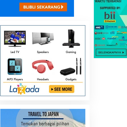
Berita
Gelar Reses, Anggota DPRD Suls
Limolang Serap Aspirasi Warga
tober 31, 2025