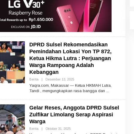
DPRD Sulsel Rekomendasikan
Pemindahan Lokasi Yon TP 872,
Ketua Hikma Lutra : Perjuangan
Warga Rampoang Adalah
Kebanggan
Berita
|
Desember 13, 2025
O
L
Yaqra.com, Makassar — Ketua HIKMAH Lutra,
E
Tandi , mengungkapkan rasa bangga dan
H
Gelar Reses, Anggota DPRD Sulsel
Zulfikar Limolang Serap Aspirasi
Warga
Berita
|
Oktober 31, 2025
O
L