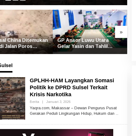
»
or Luwu Utara
Proyek Irigasi Ujung Tanah
S
asin dan Tahlil
Diduga Abaikan Pedoman
U
Mengenang Korban
Ditjen Pengairan, FK LSM-
P
 Bandang Masamba
Pers Ancam RDP di DPRD
P
ulsel
GPLHH-HAM Layangkan Somasi
Politik ke DPRD Sulsel Terkait
Krisis Narkotika
Berita
|
Januari 3, 2026
O
L
Yaqra.com, Makassar – Dewan Pengurus Pusat
E
Gerakan Peduli Lingkungan Hidup, Hukum dan
H