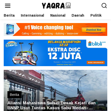
L
e
w
Berita
Internasional
Nasional
Daerah
Politik
O
a
t
i
k
e
k
o
n
t
e
n
Berita
Aliansi Mahasiswa Sulsel Desak Kejati dan
BNNP Usut Tuntas Kasus Sabu Medan–