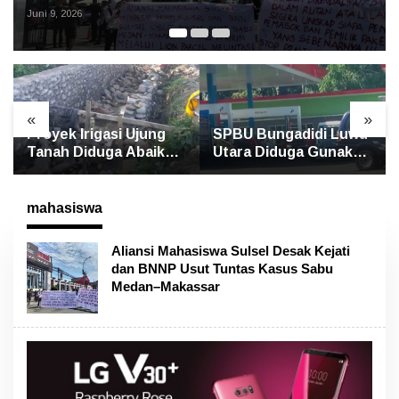
Makassar
Juni 9, 2026
«
»
Proyek Irigasi Ujung
SPBU Bungadidi Luwu
Tanah Diduga Abaikan
Utara Diduga Gunakan
Pedoman Ditjen
Preman Amankan
Pengairan, FK LSM-
Aktivitas Pelangsir
Pers Ancam RDP di
BBM Subsidi
mahasiswa
DPRD
Aliansi Mahasiswa Sulsel Desak Kejati
dan BNNP Usut Tuntas Kasus Sabu
Medan–Makassar