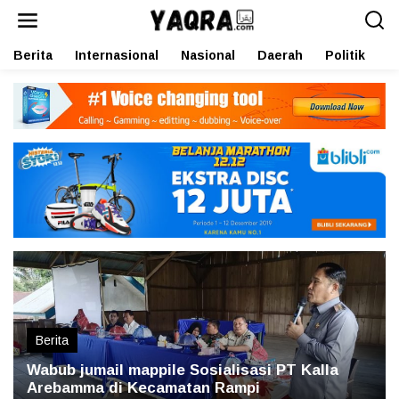
L
e
w
Berita
Internasional
Nasional
Daerah
Politik
O
a
t
i
k
e
k
o
n
t
e
n
Berita
Wabub jumail mappile Sosialisasi PT Kalla
Arebamma di Kecamatan Rampi