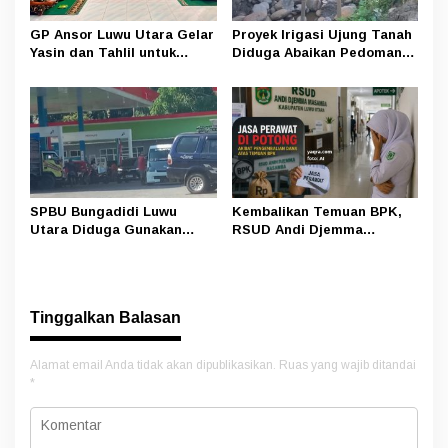
GP Ansor Luwu Utara Gelar
Proyek Irigasi Ujung Tanah
Yasin dan Tahlil untuk
Diduga Abaikan Pedoman
Mengenang Korban Banjir
Ditjen Pengairan, FK LSM-
Bandang Masamba
Pers Ancam RDP di DPRD
SPBU Bungadidi Luwu
Kembalikan Temuan BPK,
Utara Diduga Gunakan
RSUD Andi Djemma
Preman Amankan Aktivitas
Masamba Potong Jasa
Pelangsir BBM Subsidi
Perawat
Tinggalkan Balasan
Alamat email Anda tidak akan dipublikasikan.
Ruas yang wajib ditandai
*