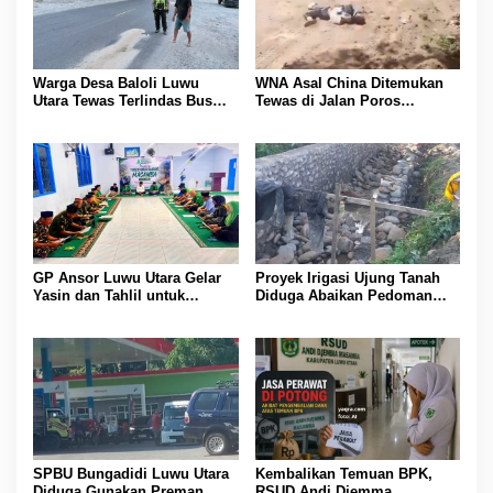
Warga Desa Baloli Luwu
WNA Asal China Ditemukan
Utara Tewas Terlindas Bus
Tewas di Jalan Poros
Borlindo
Rongkong–Seko, Polisi
Amankan Terduga Pelaku
GP Ansor Luwu Utara Gelar
Proyek Irigasi Ujung Tanah
Yasin dan Tahlil untuk
Diduga Abaikan Pedoman
Mengenang Korban Banjir
Ditjen Pengairan, FK LSM-
Bandang Masamba
Pers Ancam RDP di DPRD
SPBU Bungadidi Luwu Utara
Kembalikan Temuan BPK,
Diduga Gunakan Preman
RSUD Andi Djemma