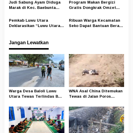
Pelangsir BBM Subsidi
Perawat
Judi Sabung Ayam Diduga
Program Makan Bergizi
Marak di Kec. Baebunta
Gratis Dongkrak Omzet
Luwu Utara, Oknum Kepala
Pedagang di Luwu Utara
Desa Sempat Tawarkan
Pemkab Luwu Utara
Ribuan Warga Kecamatan
Uang ke Wartawan Namun
Deklarasikan “Luwu Utara
Seko Dapat Bantuan Beras
Ditolak
Aman Narkoba”, Ajak
dan Minyak Dari Program
Seluruh Elemen Bersinergi
Ketahanan Pangan
Nasional
Jangan Lewatkan
Warga Desa Baloli Luwu
WNA Asal China Ditemukan
Utara Tewas Terlindas Bus
Tewas di Jalan Poros
Borlindo
Rongkong–Seko, Polisi
Amankan Terduga Pelaku