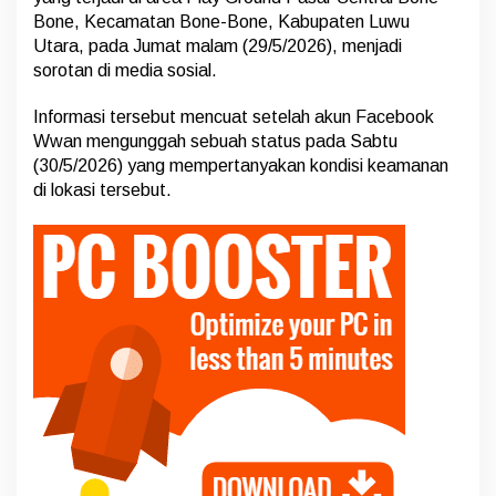
l
Bone, Kecamatan Bone-Bone, Kabupaten Luwu
i
n
Utara, pada Jumat malam (29/5/2026), menjadi
e
sorotan di media sosial.
r
B
Informasi tersebut mencuat setelah akun Facebook
o
Wwan mengunggah sebuah status pada Sabtu
n
e
(30/5/2026) yang mempertanyakan kondisi keamanan
-
di lokasi tersebut.
B
o
n
e
D
i
s
o
r
o
t
W
a
r
g