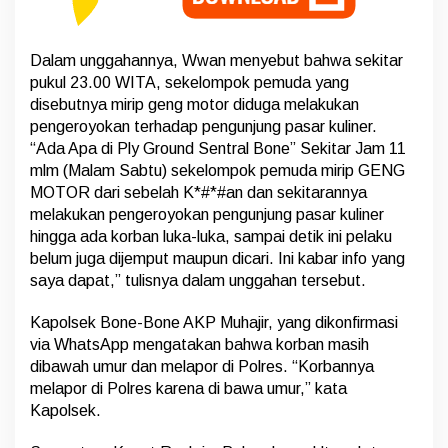
a
n
e
Dalam unggahannya, Wwan menyebut bahwa sekitar
t
pukul 23.00 WITA, sekelompok pemuda yang
disebutnya mirip geng motor diduga melakukan
pengeroyokan terhadap pengunjung pasar kuliner.
“Ada Apa di Ply Ground Sentral Bone” Sekitar Jam 11
mlm (Malam Sabtu) sekelompok pemuda mirip GENG
MOTOR dari sebelah K*#*#an dan sekitarannya
melakukan pengeroyokan pengunjung pasar kuliner
hingga ada korban luka-luka, sampai detik ini pelaku
belum juga dijemput maupun dicari. Ini kabar info yang
saya dapat,” tulisnya dalam unggahan tersebut.
Kapolsek Bone-Bone AKP Muhajir, yang dikonfirmasi
via WhatsApp mengatakan bahwa korban masih
dibawah umur dan melapor di Polres. “Korbannya
melapor di Polres karena di bawa umur,” kata
Kapolsek.