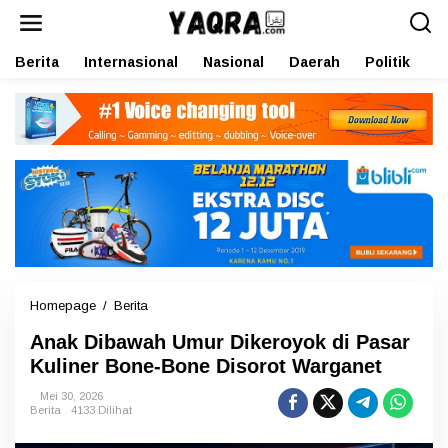
L
e
w
Berita
Internasional
Nasional
Daerah
Politik
O
a
t
i
k
e
k
o
n
t
e
n
Homepage
/
Berita
A
n
Anak Dibawah Umur Dikeroyok di Pasar
a
k
Kuliner Bone-Bone Disorot Warganet
D
i
Mei 30, 2026
Berita
4133 Dilihat
b
a