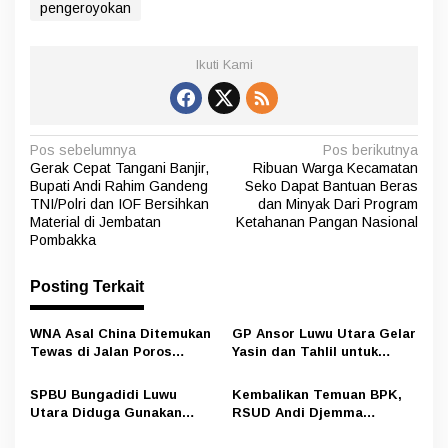
pengeroyokan
Ikuti Kami
N
Pos sebelumnya
Pos berikutnya
Gerak Cepat Tangani Banjir,
Ribuan Warga Kecamatan
a
Bupati Andi Rahim Gandeng
Seko Dapat Bantuan Beras
v
TNI/Polri dan IOF Bersihkan
dan Minyak Dari Program
Material di Jembatan
Ketahanan Pangan Nasional
i
Pombakka
g
Posting Terkait
a
s
WNA Asal China Ditemukan
GP Ansor Luwu Utara Gelar
i
Tewas di Jalan Poros
Yasin dan Tahlil untuk
Rongkong–Seko, Polisi
Mengenang Korban Banjir
p
Amankan Terduga Pelaku
Bandang Masamba
SPBU Bungadidi Luwu
Kembalikan Temuan BPK,
o
Utara Diduga Gunakan
RSUD Andi Djemma
s
Preman Amankan Aktivitas
Masamba Potong Jasa