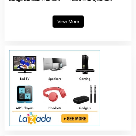
Amankan Aktivitas Pelangsir
Masamba Potong Jasa
BBM Subsidi
Perawat
View More