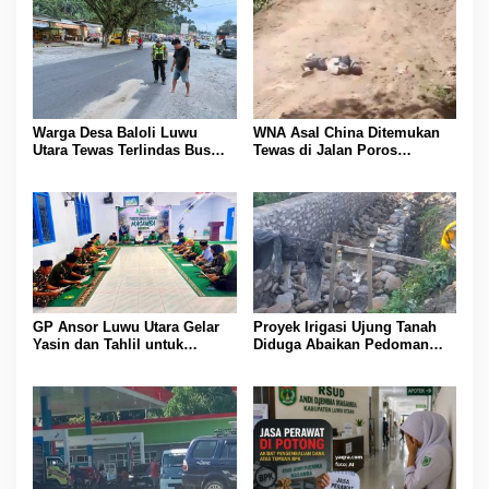
Warga Desa Baloli Luwu
WNA Asal China Ditemukan
Utara Tewas Terlindas Bus
Tewas di Jalan Poros
Borlindo
Rongkong–Seko, Polisi
Amankan Terduga Pelaku
GP Ansor Luwu Utara Gelar
Proyek Irigasi Ujung Tanah
Yasin dan Tahlil untuk
Diduga Abaikan Pedoman
Mengenang Korban Banjir
Ditjen Pengairan, FK LSM-
Bandang Masamba
Pers Ancam RDP di DPRD