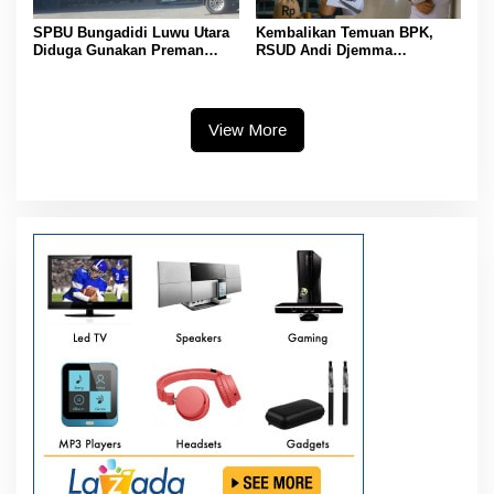
SPBU Bungadidi Luwu Utara
Kembalikan Temuan BPK,
Diduga Gunakan Preman
RSUD Andi Djemma
Amankan Aktivitas Pelangsir
Masamba Potong Jasa
BBM Subsidi
Perawat
View More