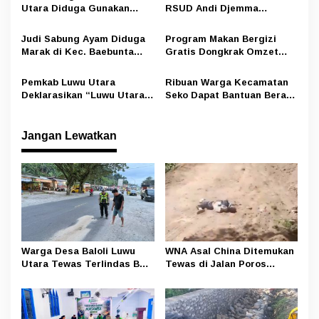
o
Utara Diduga Gunakan
RSUD Andi Djemma
s
Preman Amankan Aktivitas
Masamba Potong Jasa
Pelangsir BBM Subsidi
Perawat
Judi Sabung Ayam Diduga
Program Makan Bergizi
Marak di Kec. Baebunta
Gratis Dongkrak Omzet
Luwu Utara, Oknum Kepala
Pedagang di Luwu Utara
Desa Sempat Tawarkan
Pemkab Luwu Utara
Ribuan Warga Kecamatan
Uang ke Wartawan Namun
Deklarasikan “Luwu Utara
Seko Dapat Bantuan Beras
Ditolak
Aman Narkoba”, Ajak
dan Minyak Dari Program
Seluruh Elemen Bersinergi
Ketahanan Pangan
Nasional
Jangan Lewatkan
Warga Desa Baloli Luwu
WNA Asal China Ditemukan
Utara Tewas Terlindas Bus
Tewas di Jalan Poros
Borlindo
Rongkong–Seko, Polisi
Amankan Terduga Pelaku