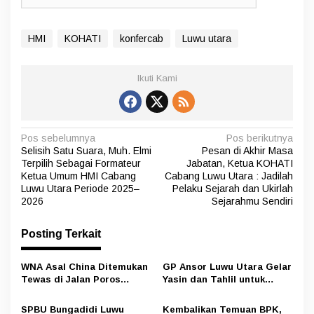
HMI
KOHATI
konfercab
Luwu utara
Ikuti Kami
N
Pos sebelumnya
Pos berikutnya
Selisih Satu Suara, Muh. Elmi
Pesan di Akhir Masa
a
Terpilih Sebagai Formateur
Jabatan, Ketua KOHATI
v
Ketua Umum HMI Cabang
Cabang Luwu Utara : Jadilah
Luwu Utara Periode 2025–
Pelaku Sejarah dan Ukirlah
i
2026
Sejarahmu Sendiri
g
Posting Terkait
a
s
WNA Asal China Ditemukan
GP Ansor Luwu Utara Gelar
i
Tewas di Jalan Poros
Yasin dan Tahlil untuk
Rongkong–Seko, Polisi
Mengenang Korban Banjir
p
Amankan Terduga Pelaku
Bandang Masamba
SPBU Bungadidi Luwu
Kembalikan Temuan BPK,