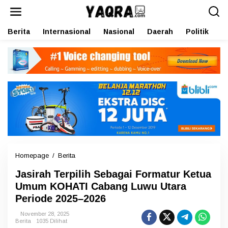
L
e
w
Berita
Internasional
Nasional
Daerah
Politik
O
a
t
i
k
e
k
o
n
t
e
n
Homepage
/
Berita
J
a
Jasirah Terpilih Sebagai Formatur Ketua
s
i
Umum KOHATI Cabang Luwu Utara
r
Periode 2025–2026
a
h
November 28, 2025
T
Berita
1035 Dilihat