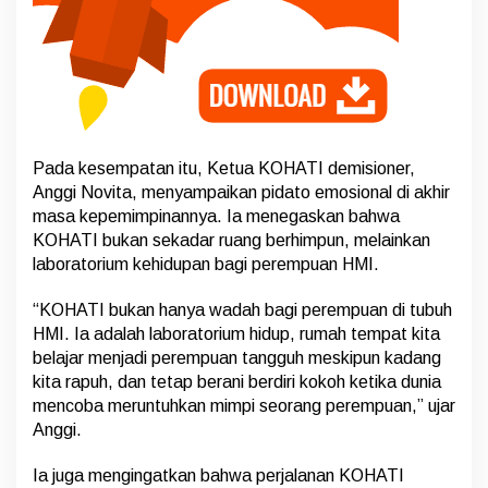
r
a
P
e
r
i
o
d
e
Pada kesempatan itu, Ketua KOHATI demisioner,
2
Anggi Novita, menyampaikan pidato emosional di akhir
0
masa kepemimpinannya. Ia menegaskan bahwa
2
KOHATI bukan sekadar ruang berhimpun, melainkan
5
–
laboratorium kehidupan bagi perempuan HMI.
2
0
“KOHATI bukan hanya wadah bagi perempuan di tubuh
2
HMI. Ia adalah laboratorium hidup, rumah tempat kita
6
belajar menjadi perempuan tangguh meskipun kadang
kita rapuh, dan tetap berani berdiri kokoh ketika dunia
mencoba meruntuhkan mimpi seorang perempuan,” ujar
Anggi.
Ia juga mengingatkan bahwa perjalanan KOHATI