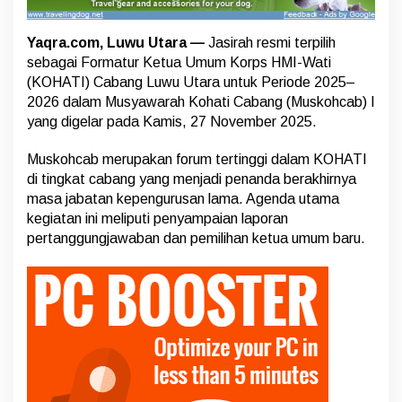
u
a
U
Yaqra.com, Luwu Utara —
Jasirah resmi terpilih
m
sebagai Formatur Ketua Umum Korps HMI-Wati
u
(KOHATI) Cabang Luwu Utara untuk Periode 2025–
m
K
2026 dalam Musyawarah Kohati Cabang (Muskohcab) I
O
yang digelar pada Kamis, 27 November 2025.
H
A
Muskohcab merupakan forum tertinggi dalam KOHATI
T
di tingkat cabang yang menjadi penanda berakhirnya
I
C
masa jabatan kepengurusan lama. Agenda utama
a
kegiatan ini meliputi penyampaian laporan
b
pertanggungjawaban dan pemilihan ketua umum baru.
a
n
g
L
u
w
u
U
t
a