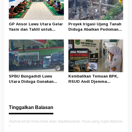
GP Ansor Luwu Utara Gelar
Proyek Irigasi Ujung Tanah
Yasin dan Tahlil untuk
Diduga Abaikan Pedoman
Mengenang Korban Banjir
Ditjen Pengairan, FK LSM-
Bandang Masamba
Pers Ancam RDP di DPRD
SPBU Bungadidi Luwu
Kembalikan Temuan BPK,
Utara Diduga Gunakan
RSUD Andi Djemma
Preman Amankan Aktivitas
Masamba Potong Jasa
Pelangsir BBM Subsidi
Perawat
Tinggalkan Balasan
Alamat email Anda tidak akan dipublikasikan.
Ruas yang wajib ditandai
*