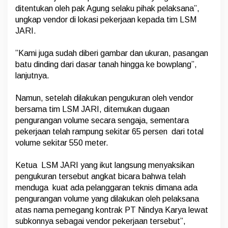
j
ditentukan oleh pak Agung selaku pihak pelaksana”,
a
ungkap vendor di lokasi pekerjaan kepada tim LSM
k
JARI.
a
n
L
‎”Kami juga sudah diberi gambar dan ukuran, pasangan
a
batu dinding dari dasar tanah hingga ke bowplang”,
n
lanjutnya.
g
g
a
‎Namun, setelah dilakukan pengukuran oleh vendor
r
bersama tim LSM JARI, ditemukan dugaan
P
pengurangan volume secara sengaja, sementara
e
pekerjaan telah rampung sekitar 65 persen dari total
t
u
volume sekitar 550 meter.
n
j
‎Ketua LSM JARI yang ikut langsung menyaksikan
u
pengukuran tersebut angkat bicara bahwa telah
k
T
menduga kuat ada pelanggaran teknis dimana ada
e
pengurangan volume yang dilakukan oleh pelaksana
k
atas nama pemegang kontrak PT Nindya Karya lewat
n
subkonnya sebagai vendor pekerjaan tersebut”,
i