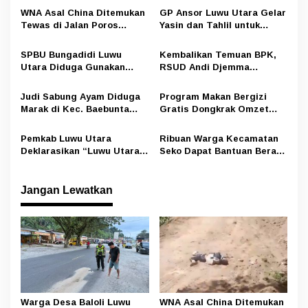
s
WNA Asal China Ditemukan
GP Ansor Luwu Utara Gelar
i
Tewas di Jalan Poros
Yasin dan Tahlil untuk
Rongkong–Seko, Polisi
Mengenang Korban Banjir
p
Amankan Terduga Pelaku
Bandang Masamba
SPBU Bungadidi Luwu
Kembalikan Temuan BPK,
o
Utara Diduga Gunakan
RSUD Andi Djemma
s
Preman Amankan Aktivitas
Masamba Potong Jasa
Pelangsir BBM Subsidi
Perawat
Judi Sabung Ayam Diduga
Program Makan Bergizi
Marak di Kec. Baebunta
Gratis Dongkrak Omzet
Luwu Utara, Oknum Kepala
Pedagang di Luwu Utara
Desa Sempat Tawarkan
Pemkab Luwu Utara
Ribuan Warga Kecamatan
Uang ke Wartawan Namun
Deklarasikan “Luwu Utara
Seko Dapat Bantuan Beras
Ditolak
Aman Narkoba”, Ajak
dan Minyak Dari Program
Seluruh Elemen Bersinergi
Ketahanan Pangan
Nasional
Jangan Lewatkan
Warga Desa Baloli Luwu
WNA Asal China Ditemukan