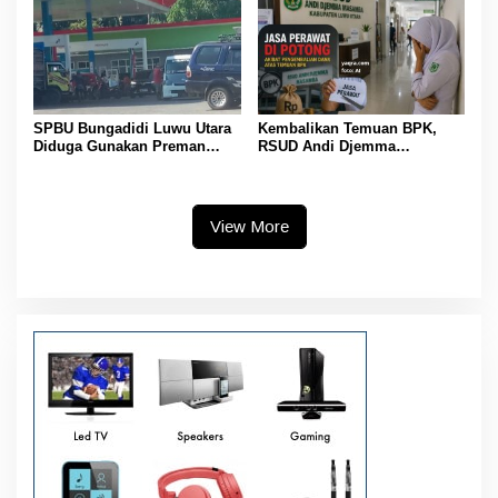
SPBU Bungadidi Luwu Utara
Kembalikan Temuan BPK,
Diduga Gunakan Preman
RSUD Andi Djemma
Amankan Aktivitas Pelangsir
Masamba Potong Jasa
BBM Subsidi
Perawat
View More