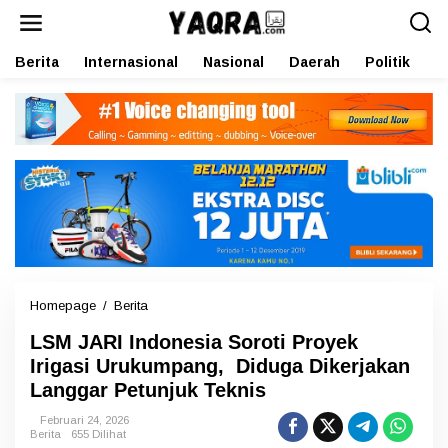
L
e
w
Berita
Internasional
Nasional
Daerah
Politik
O
a
t
i
k
e
k
o
n
t
e
n
Homepage
/
Berita
L
S
LSM JARI Indonesia Soroti Proyek
M
J
Irigasi Urukumpang, Diduga Dikerjakan
A
Langgar Petunjuk Teknis
R
I
Februari 24, 2026
I
Berita
655 Dilihat