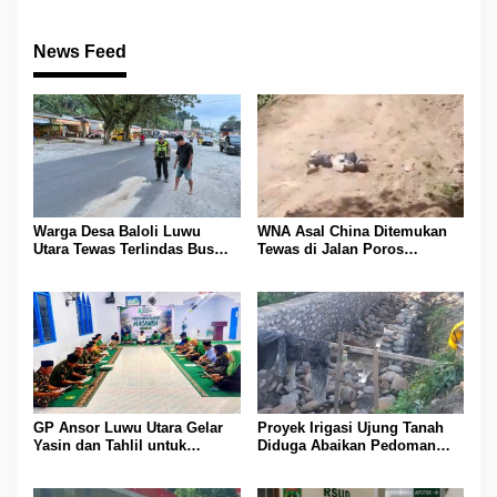
News Feed
Warga Desa Baloli Luwu
WNA Asal China Ditemukan
Utara Tewas Terlindas Bus
Tewas di Jalan Poros
Borlindo
Rongkong–Seko, Polisi
Amankan Terduga Pelaku
GP Ansor Luwu Utara Gelar
Proyek Irigasi Ujung Tanah
Yasin dan Tahlil untuk
Diduga Abaikan Pedoman
Mengenang Korban Banjir
Ditjen Pengairan, FK LSM-
Bandang Masamba
Pers Ancam RDP di DPRD