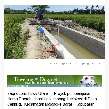
n
d
o
n
e
s
i
a
S
o
r
o
t
i
P
Proyek Irigasi di Urukumpang (Foto: Ist)
r
o
y
e
k
I
r
Yaqra.com, Luwu Utara — Proyek pembangunan
i
Nama Daerah Irigasi Urukumpang, berlokasi di Desa
g
Cenning, Kecamatan Malangke Barat, Kabupaten
a