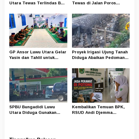
Utara Tewas Terlindas Bus
Tewas di Jalan Poros
Borlindo
Rongkong–Seko, Polisi
Amankan Terduga Pelaku
GP Ansor Luwu Utara Gelar
Proyek Irigasi Ujung Tanah
Yasin dan Tahlil untuk
Diduga Abaikan Pedoman
Mengenang Korban Banjir
Ditjen Pengairan, FK LSM-
Bandang Masamba
Pers Ancam RDP di DPRD
SPBU Bungadidi Luwu
Kembalikan Temuan BPK,
Utara Diduga Gunakan
RSUD Andi Djemma
Preman Amankan Aktivitas
Masamba Potong Jasa
Pelangsir BBM Subsidi
Perawat