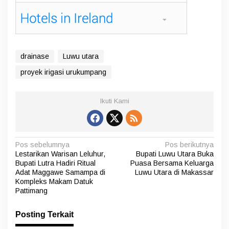
drainase
Luwu utara
proyek irigasi urukumpang
Ikuti Kami
N
Pos sebelumnya
Pos berikutnya
Lestarikan Warisan Leluhur,
Bupati Luwu Utara Buka
a
Bupati Lutra Hadiri Ritual
Puasa Bersama Keluarga
v
Adat Maggawe Samampa di
Luwu Utara di Makassar
Kompleks Makam Datuk
i
Pattimang
g
Posting Terkait
a