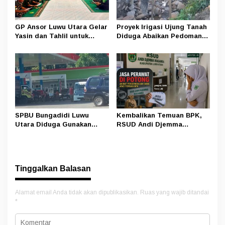
GP Ansor Luwu Utara Gelar
Proyek Irigasi Ujung Tanah
Yasin dan Tahlil untuk
Diduga Abaikan Pedoman
Mengenang Korban Banjir
Ditjen Pengairan, FK LSM-
Bandang Masamba
Pers Ancam RDP di DPRD
SPBU Bungadidi Luwu
Kembalikan Temuan BPK,
Utara Diduga Gunakan
RSUD Andi Djemma
Preman Amankan Aktivitas
Masamba Potong Jasa
Pelangsir BBM Subsidi
Perawat
Tinggalkan Balasan
Alamat email Anda tidak akan dipublikasikan.
Ruas yang wajib ditandai
*