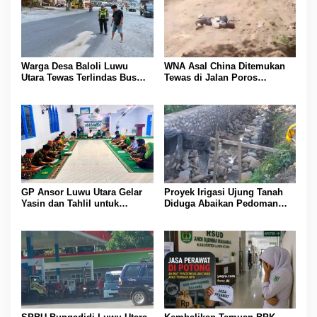
Warga Desa Baloli Luwu
WNA Asal China Ditemukan
Utara Tewas Terlindas Bus
Tewas di Jalan Poros
Borlindo
Rongkong–Seko, Polisi
Amankan Terduga Pelaku
GP Ansor Luwu Utara Gelar
Proyek Irigasi Ujung Tanah
Yasin dan Tahlil untuk
Diduga Abaikan Pedoman
Mengenang Korban Banjir
Ditjen Pengairan, FK LSM-
Bandang Masamba
Pers Ancam RDP di DPRD