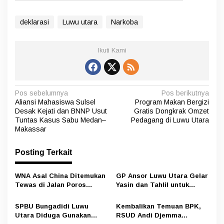
deklarasi
Luwu utara
Narkoba
Ikuti Kami
N
Pos sebelumnya
Pos berikutnya
Aliansi Mahasiswa Sulsel
Program Makan Bergizi
a
Desak Kejati dan BNNP Usut
Gratis Dongkrak Omzet
v
Tuntas Kasus Sabu Medan–
Pedagang di Luwu Utara
Makassar
i
g
Posting Terkait
a
s
WNA Asal China Ditemukan
GP Ansor Luwu Utara Gelar
Tewas di Jalan Poros
Yasin dan Tahlil untuk
i
Rongkong–Seko, Polisi
Mengenang Korban Banjir
Amankan Terduga Pelaku
Bandang Masamba
p
SPBU Bungadidi Luwu
Kembalikan Temuan BPK,
Utara Diduga Gunakan
RSUD Andi Djemma
o