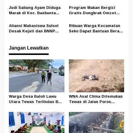
Preman Amankan Aktivitas
Masamba Potong Jasa
s
Pelangsir BBM Subsidi
Perawat
Judi Sabung Ayam Diduga
Program Makan Bergizi
Marak di Kec. Baebunta
Gratis Dongkrak Omzet
Luwu Utara, Oknum Kepala
Pedagang di Luwu Utara
Desa Sempat Tawarkan
Aliansi Mahasiswa Sulsel
Ribuan Warga Kecamatan
Uang ke Wartawan Namun
Desak Kejati dan BNNP
Seko Dapat Bantuan Beras
Ditolak
Usut Tuntas Kasus Sabu
dan Minyak Dari Program
Medan–Makassar
Ketahanan Pangan
Nasional
Jangan Lewatkan
Warga Desa Baloli Luwu
WNA Asal China Ditemukan
Utara Tewas Terlindas Bus
Tewas di Jalan Poros
Borlindo
Rongkong–Seko, Polisi
Amankan Terduga Pelaku