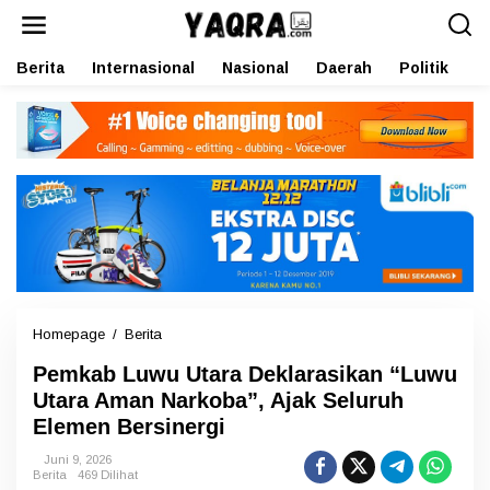
L
e
w
Berita
Internasional
Nasional
Daerah
Politik
O
a
t
i
k
e
k
o
n
t
e
n
Homepage
/
Berita
P
e
Pemkab Luwu Utara Deklarasikan “Luwu
m
k
Utara Aman Narkoba”, Ajak Seluruh
a
Elemen Bersinergi
b
L
Juni 9, 2026
u
Berita
469 Dilihat