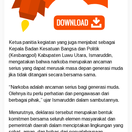
r
u
h
E
l
e
m
e
Ketua panitia kegiatan yang juga menjabat sebagai
n
Kepala Badan Kesatuan Bangsa dan Politik
B
e
(Kesbangpol) Kabupaten Luwu Utara, Ismaruddin,
r
mengatakan bahwa narkoba merupakan ancaman
s
serius yang dapat merusak masa depan generasi muda
i
jika tidak ditangani secara bersama-sama.
n
e
r
“Narkoba adalah ancaman serius bagi generasi muda.
g
Olehnya itu perlu perhatian dan pengawasan dari
i
berbagai pihak,” ujar Ismaruddin dalam sambutannya.
Menurutnya, deklarasi tersebut merupakan bentuk
komitmen bersama seluruh elemen masyarakat dan
pemerintah daerah dalam menciptakan lingkungan yang
sehat, aman, dan bebas dari penyalahgunaan