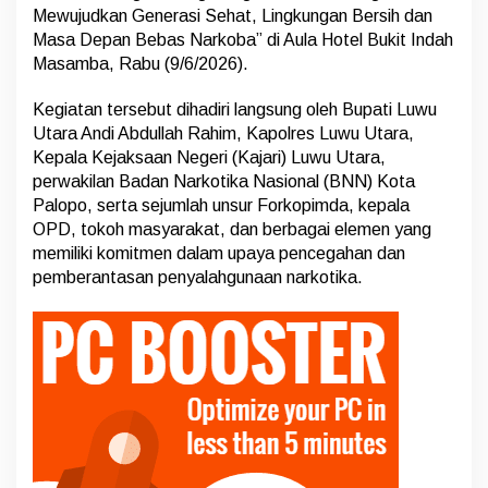
t
Mewujudkan Generasi Sehat, Lingkungan Bersih dan
a
Masa Depan Bebas Narkoba” di Aula Hotel Bukit Indah
r
Masamba, Rabu (9/6/2026).
a
A
m
Kegiatan tersebut dihadiri langsung oleh Bupati Luwu
a
Utara Andi Abdullah Rahim, Kapolres Luwu Utara,
n
Kepala Kejaksaan Negeri (Kajari) Luwu Utara,
N
perwakilan Badan Narkotika Nasional (BNN) Kota
a
r
Palopo, serta sejumlah unsur Forkopimda, kepala
k
OPD, tokoh masyarakat, dan berbagai elemen yang
o
memiliki komitmen dalam upaya pencegahan dan
b
pemberantasan penyalahgunaan narkotika.
a
”
,
A
j
a
k
S
e
l
u