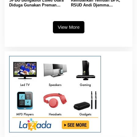
SPBU Bungadidi Luwu Utara
Kembalikan Temuan BPK,
Diduga Gunakan Preman
RSUD Andi Djemma
Amankan Aktivitas Pelangsir
Masamba Potong Jasa
BBM Subsidi
Perawat
View More