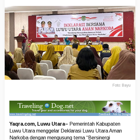
w
u
U
t
a
r
a
D
e
k
l
a
r
a
s
i
Foto: Bayu
k
a
n
“
L
u
Yaqra.com, Luwu Utara–
Pemerintah Kabupaten
w
u
Luwu Utara menggelar Deklarasi Luwu Utara Aman
U
Narkoba dengan mengusung tema “Bersinergi