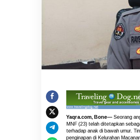
m
u
r
,
O
k
n
u
m
P
o
l
i
s
i
d
i
B
o
n
e
Yaqra.com, Bone—
Seorang angg
D
MNF (23) telah ditetapkan sebag
i
terhadap anak di bawah umur. Tin
t
penginapan di Kelurahan Macana
e