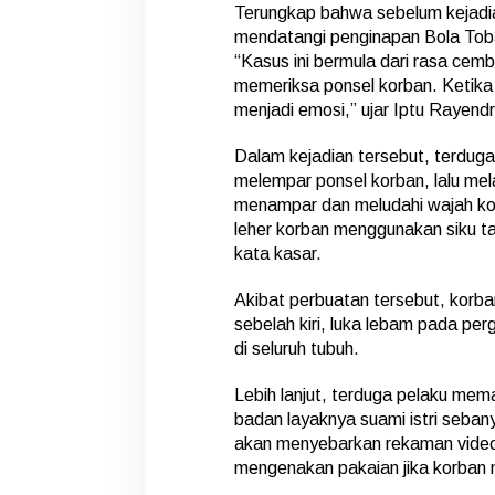
Terungkap bahwa sebelum kejadia
mendatangi penginapan Bola Toba
“Kasus ini bermula dari rasa cemb
memeriksa ponsel korban. Ketika
menjadi emosi,” ujar Iptu Rayendr
Dalam kejadian tersebut, terdug
melempar ponsel korban, lalu me
menampar dan meludahi wajah ko
leher korban menggunakan siku t
kata kasar.
Akibat perbuatan tersebut, korb
sebelah kiri, luka lebam pada per
di seluruh tubuh.
Lebih lanjut, terduga pelaku me
badan layaknya suami istri seba
akan menyebarkan rekaman video 
mengenakan pakaian jika korban 