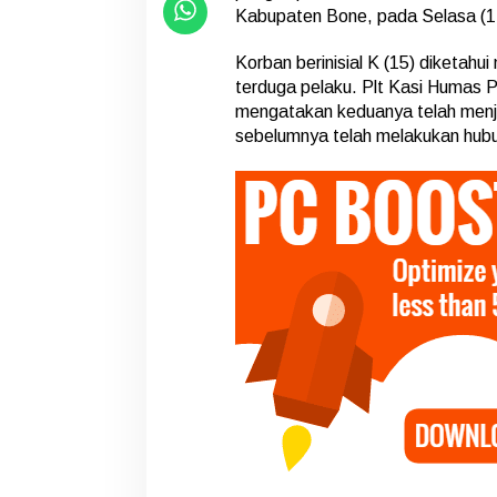
t
Kabupaten Bone, pada Selasa (14
a
p
Korban berinisial K (15) diketahu
k
terduga pelaku. Plt Kasi Humas 
a
mengatakan keduanya telah menj
n
S
sebelumnya telah melakukan hubu
e
b
a
g
a
i
T
e
r
s
a
n
g
k
a