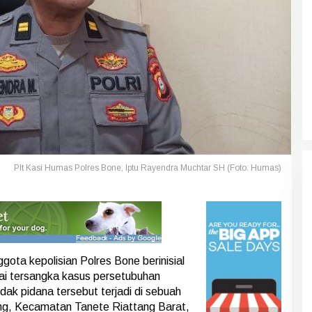
Plt Kasi Humas Polres Bone, Iptu Rayendra Muchtar SH (Foto: Humas)
ota kepolisian Polres Bone berinisial
ai tersangka kasus persetubuhan
dak pidana tersebut terjadi di sebuah
ng, Kecamatan Tanete Riattang Barat,