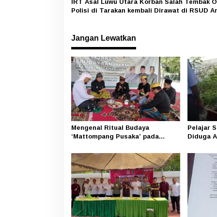
a
IRT Asal Luwu Utara Korban Salah Tembak 
Polisi di Tarakan kembali Dirawat di RSUD A
s
Djemma Masamba
i
Jangan Lewatkan
p
o
s
Mengenal Ritual Budaya
Pelajar 
‘Mattompang Pusaka’ pada
Diduga A
Kegiatan Napak Tilas Religi di
Video Vi
Desa Pattimang