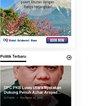
Politik Terbaru
DPC PKB Luwu Utara Nyatakan
Dukung Penuh Azhar Arsyad
Pimpin DPW PKB Sulsel
Di Politik
|
November 21, 2025