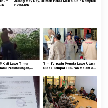
Oknum
Jelang May Day, Brimob Polda Metro Sisir Komplek
ndi
DPR/MPR
SMK di Luwu Timur
Tim Terpadu Pemda Luwu Utara
lami Perundungan,
Sidak Tempat Hiburan Malam di
ral di Facebook
Sukamaju