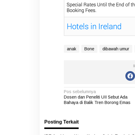
anak
Bone
dibawah umur
I
N
Pos sebelumnya
Dosen dan Peneliti UII Sebut Ada
a
Bahaya di Balik Tren Borong Emas
v
i
Posting Terkait
g