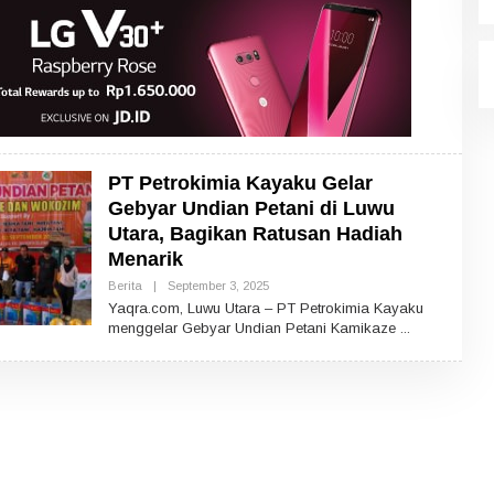
PT Petrokimia Kayaku Gelar
Gebyar Undian Petani di Luwu
Utara, Bagikan Ratusan Hadiah
Menarik
Berita
|
September 3, 2025
O
L
Yaqra.com, Luwu Utara – PT Petrokimia Kayaku
E
menggelar Gebyar Undian Petani Kamikaze
H