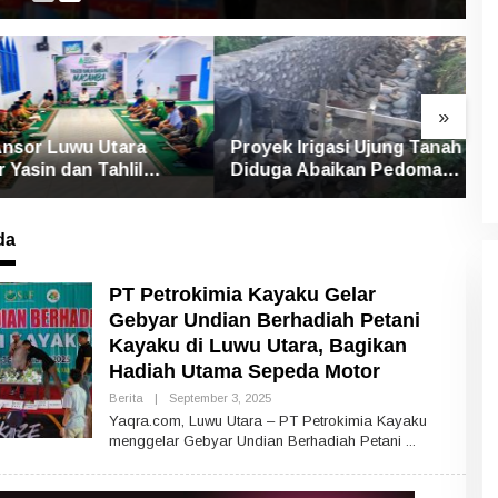
»
or Luwu Utara
Proyek Irigasi Ujung Tanah
S
asin dan Tahlil
Diduga Abaikan Pedoman
U
Mengenang Korban
Ditjen Pengairan, FK LSM-
P
 Bandang Masamba
Pers Ancam RDP di DPRD
P
da
PT Petrokimia Kayaku Gelar
Gebyar Undian Berhadiah Petani
Kayaku di Luwu Utara, Bagikan
Hadiah Utama Sepeda Motor
Berita
|
September 3, 2025
O
L
Yaqra.com, Luwu Utara – PT Petrokimia Kayaku
E
menggelar Gebyar Undian Berhadiah Petani
H