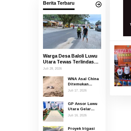
Berita Terbaru
Warga Desa Baloli Luwu
Utara Tewas Terlindas
Bus Borlindo
Juli 28, 2026
WNA Asal China
Ditemukan
Tewas di Jalan
Juli 17, 2026
Poros
Rongkong–Seko,
GP Ansor Luwu
Polisi Amankan
Utara Gelar
Terduga Pelaku
Yasin dan Tahlil
Juli 16, 2026
untuk
Mengenang
Proyek Irigasi
Korban Banjir