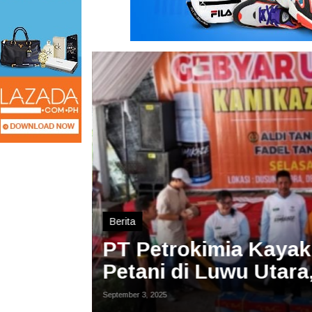
Berita
ian
PT Petrokimia Kayak
 Bagikan
Petani di Luwu Utar
Menarik
September 3, 2025