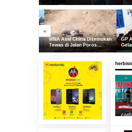
«
Baloli Luwu
WNA Asal China Ditemukan
GP Ans
 Terlindas Bus
Tewas di Jalan Poros
Gelar Y
Rongkong–Seko, Polisi
untuk 
Amankan Terduga Pelaku
Banjir
herbisi