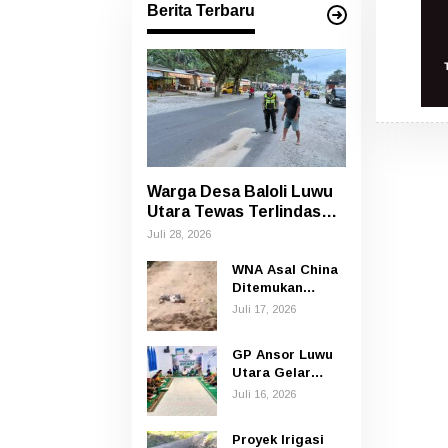
Berita Terbaru
Warga Desa Baloli Luwu
Utara Tewas Terlindas
Bus Borlindo
Juli 28, 2026
WNA Asal China
Ditemukan
Tewas di Jalan
Juli 17, 2026
Poros
Rongkong–Seko,
GP Ansor Luwu
Polisi Amankan
Utara Gelar
Terduga Pelaku
Yasin dan Tahlil
Juli 16, 2026
untuk
Mengenang
Proyek Irigasi
Korban Banjir