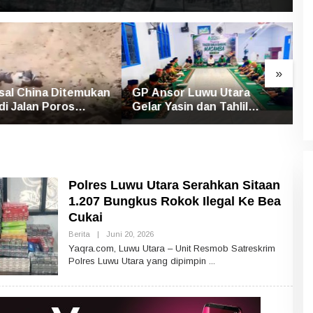
»
or Luwu Utara
Proyek Irigasi Ujung Tanah
S
asin dan Tahlil
Diduga Abaikan Pedoman
U
Mengenang Korban
Ditjen Pengairan, FK LSM-
P
 Bandang Masamba
Pers Ancam RDP di DPRD
P
Polres Luwu Utara Serahkan Sitaan
1.207 Bungkus Rokok Ilegal Ke Bea
Cukai
Berita
|
Juni 20, 2026
O
L
Yaqra.com, Luwu Utara – Unit Resmob Satreskrim
E
Polres Luwu Utara yang dipimpin
H