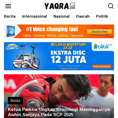
L
e
w
Berita
Internasional
Nasional
Daerah
Politik
O
a
t
i
k
e
k
o
n
t
e
n
Berita
Ketua Panitia Ungkap Kronologi Meninggalnya
Awhin Sanjaya Pada SCP 2025