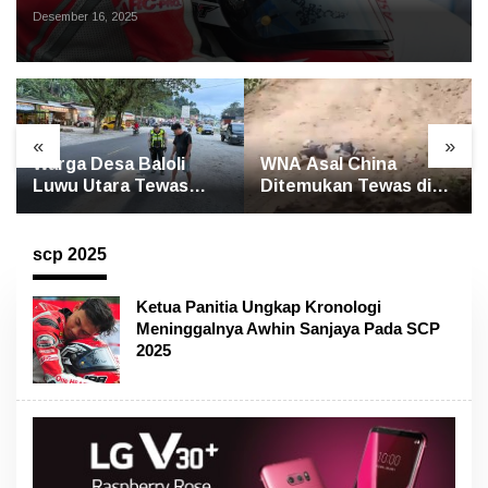
Desember 16, 2025
«
»
loli
WNA Asal China
GP Ansor Luwu U
ewas
Ditemukan Tewas di
Gelar Yasin dan Ta
 Borlindo
Jalan Poros
untuk Mengenan
Rongkong–Seko,
Korban Banjir
Polisi Amankan
Bandang Masamb
scp 2025
Terduga Pelaku
Ketua Panitia Ungkap Kronologi
Meninggalnya Awhin Sanjaya Pada SCP
2025