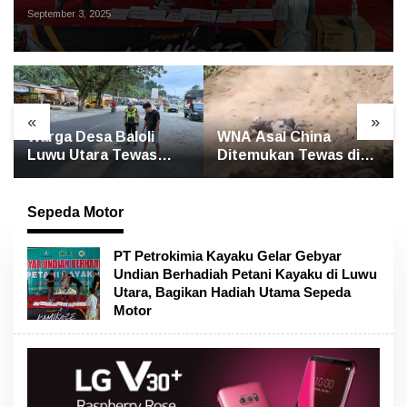
Bagikan Hadiah Utama Sepeda Motor
September 3, 2025
«
»
 Baloli
WNA Asal China
GP Ansor Luwu
 Tewas
Ditemukan Tewas di
Gelar Yasin dan
us Borlindo
Jalan Poros
untuk Mengen
Rongkong–Seko,
Korban Banjir
Polisi Amankan
Bandang Masa
Sepeda Motor
Terduga Pelaku
PT Petrokimia Kayaku Gelar Gebyar
Undian Berhadiah Petani Kayaku di Luwu
Utara, Bagikan Hadiah Utama Sepeda
Motor