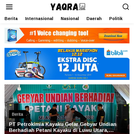
L
e
w
Berita
Internasional
Nasional
Daerah
Politik
O
a
t
i
k
e
k
o
n
t
e
n
Berita
PT Petrokimia Kayaku Gelar Gebyar Undian
Berhadiah Petani Kayaku di Luwu Utara,