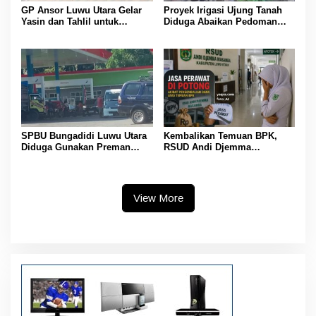
GP Ansor Luwu Utara Gelar
Proyek Irigasi Ujung Tanah
Yasin dan Tahlil untuk
Diduga Abaikan Pedoman
Mengenang Korban Banjir
Ditjen Pengairan, FK LSM-
Bandang Masamba
Pers Ancam RDP di DPRD
SPBU Bungadidi Luwu Utara
Kembalikan Temuan BPK,
Diduga Gunakan Preman
RSUD Andi Djemma
Amankan Aktivitas Pelangsir
Masamba Potong Jasa
BBM Subsidi
Perawat
View More