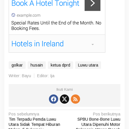
golkar
husain
ketua dprd
Luwu utara
Writer: Bayu
Editor: Ija
Ikuti Kami
N
Pos sebelumnya
Pos berikutnya
Tim Terpadu Pemda Luwu
SPBU Bone-Bone Luwu
a
Utara Sidak Tempat Hiburan
Utara Dipenuhi Motor