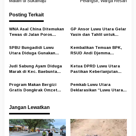
v
Malam di Sukamaju
Pelangsir, Warga Resah
i
Posting Terkait
g
a
WNA Asal China Ditemukan
GP Ansor Luwu Utara Gelar
s
Tewas di Jalan Poros
Yasin dan Tahlil untuk
Rongkong–Seko, Polisi
Mengenang Korban Banjir
i
Amankan Terduga Pelaku
Bandang Masamba
SPBU Bungadidi Luwu
Kembalikan Temuan BPK,
p
Utara Diduga Gunakan
RSUD Andi Djemma
Preman Amankan Aktivitas
Masamba Potong Jasa
o
Pelangsir BBM Subsidi
Perawat
Judi Sabung Ayam Diduga
Ketua DPRD Luwu Utara
s
Marak di Kec. Baebunta
Pastikan Keberlanjutan
Luwu Utara, Oknum Kepala
Program Cetak Sawah
Desa Sempat Tawarkan
Rakyat Demi Kemandirian
Program Makan Bergizi
Pemkab Luwu Utara
Uang ke Wartawan Namun
Pangan
Gratis Dongkrak Omzet
Deklarasikan “Luwu Utara
Ditolak
Pedagang di Luwu Utara
Aman Narkoba”, Ajak
Seluruh Elemen Bersinergi
Jangan Lewatkan