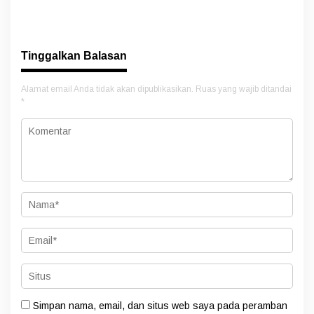
Preman Amankan Aktivitas
Masamba Potong Jasa
Pelangsir BBM Subsidi
Perawat
Tinggalkan Balasan
Alamat email Anda tidak akan dipublikasikan.
Ruas yang wajib ditandai
*
Simpan nama, email, dan situs web saya pada peramban