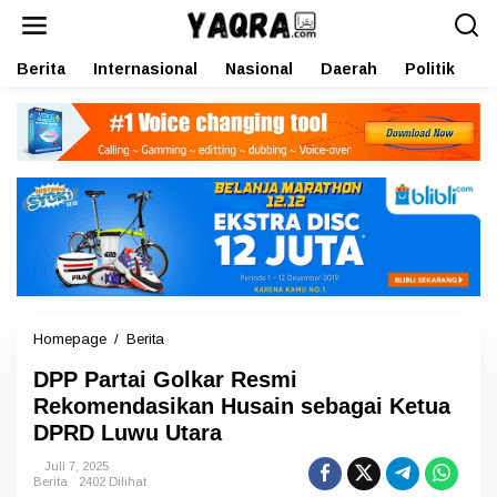
L
e
w
Berita
Internasional
Nasional
Daerah
Politik
O
a
t
i
k
e
k
o
n
t
e
n
Homepage
/
Berita
D
P
DPP Partai Golkar Resmi
P
P
Rekomendasikan Husain sebagai Ketua
a
DPRD Luwu Utara
r
t
Juli 7, 2025
a
Berita
2402 Dilihat