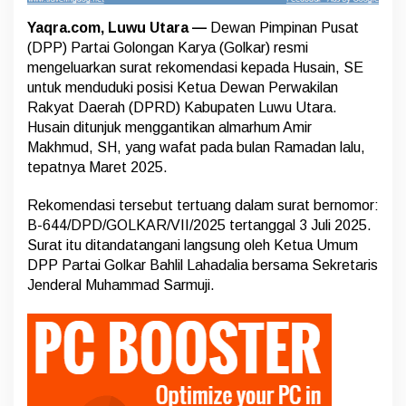
n
H
Yaqra.com, Luwu Utara —
Dewan Pimpinan Pusat
u
(DPP) Partai Golongan Karya (Golkar) resmi
s
mengeluarkan surat rekomendasi kepada Husain, SE
a
i
untuk menduduki posisi Ketua Dewan Perwakilan
n
Rakyat Daerah (DPRD) Kabupaten Luwu Utara.
s
Husain ditunjuk menggantikan almarhum Amir
e
Makhmud, SH, yang wafat pada bulan Ramadan lalu,
b
tepatnya Maret 2025.
a
g
a
Rekomendasi tersebut tertuang dalam surat bernomor:
i
B-644/DPD/GOLKAR/VII/2025 tertanggal 3 Juli 2025.
K
Surat itu ditandatangani langsung oleh Ketua Umum
e
DPP Partai Golkar Bahlil Lahadalia bersama Sekretaris
t
u
Jenderal Muhammad Sarmuji.
a
D
P
R
D
L
u