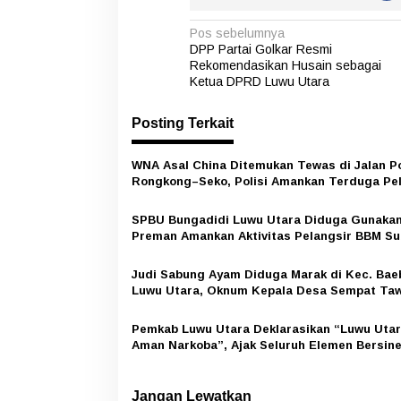
N
Pos sebelumnya
DPP Partai Golkar Resmi
a
Rekomendasikan Husain sebagai
v
Ketua DPRD Luwu Utara
i
Posting Terkait
g
a
WNA Asal China Ditemukan Tewas di Jalan P
Rongkong–Seko, Polisi Amankan Terduga Pe
s
i
SPBU Bungadidi Luwu Utara Diduga Gunaka
p
Preman Amankan Aktivitas Pelangsir BBM Su
o
Judi Sabung Ayam Diduga Marak di Kec. Bae
s
Luwu Utara, Oknum Kepala Desa Sempat Ta
Uang ke Wartawan Namun Ditolak
Pemkab Luwu Utara Deklarasikan “Luwu Uta
Aman Narkoba”, Ajak Seluruh Elemen Bersine
Jangan Lewatkan