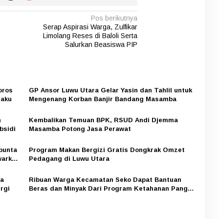
Pos berikutnya
Serap Aspirasi Warga, Zulfikar
Limolang Reses di Baloli Serta
Salurkan Beasiswa PIP
oros
GP Ansor Luwu Utara Gelar Yasin dan Tahlil untuk
laku
Mengenang Korban Banjir Bandang Masamba
n
Kembalikan Temuan BPK, RSUD Andi Djemma
bsidi
Masamba Potong Jasa Perawat
bunta
Program Makan Bergizi Gratis Dongkrak Omzet
warkan
Pedagang di Luwu Utara
ra
Ribuan Warga Kecamatan Seko Dapat Bantuan
rgi
Beras dan Minyak Dari Program Ketahanan Pangan
Nasional