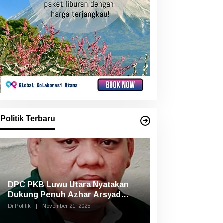
Politik Terbaru
DPC PKB Luwu Utara Nyatakan
Dukung Penuh Azhar Arsyad
Pimpin DPW PKB Sulsel
Di Politik
|
November 21, 2025