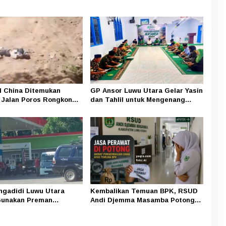
 China Ditemukan
GP Ansor Luwu Utara Gelar Yasin
 Jalan Poros Rongkong–
dan Tahlil untuk Mengenang
lisi Amankan Terduga
Korban Banjir Bandang Masamba
gadidi Luwu Utara
Kembalikan Temuan BPK, RSUD
Gunakan Preman
Andi Djemma Masamba Potong
Aktivitas Pelangsir BBM
Jasa Perawat