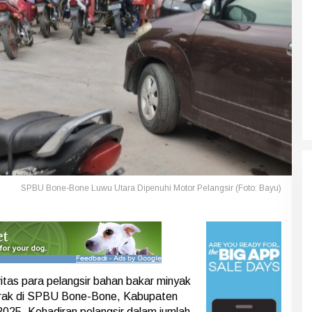
SPBU Bone-Bone Luwu Utara Dipenuhi Motor Pelangsir (Foto: Bayu)
itas para pelangsir bahan bakar minyak
marak di SPBU Bone-Bone, Kabupaten
2025. Kehadiran pelangsir dalam jumlah