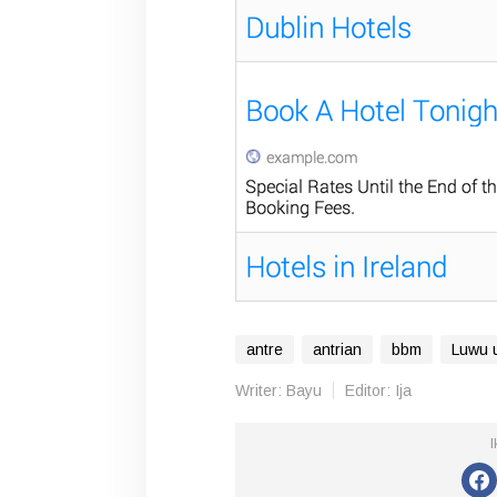
antre
antrian
bbm
Luwu 
Writer: Bayu
Editor: Ija
I