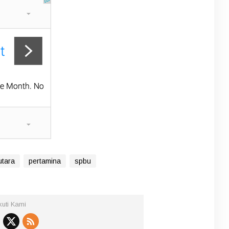
utara
pertamina
spbu
kuti Kami