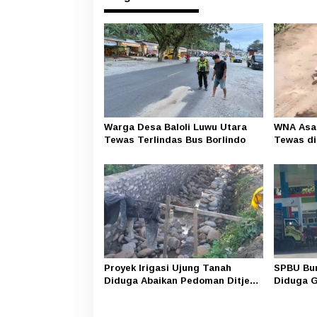
Warga Desa Baloli Luwu Utara
WNA Asal
Tewas Terlindas Bus Borlindo
Tewas di
Seko, Po
Pelaku
Proyek Irigasi Ujung Tanah
SPBU Bun
Diduga Abaikan Pedoman Ditjen
Diduga 
Pengairan, FK LSM-Pers Ancam
Amankan 
RDP di DPRD
Subsidi