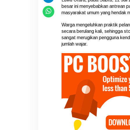
W
besar ini menyebabkan antrean p
a
masyarakat umum yang hendak me
r
g
a
Warga mengeluhkan praktik pelan
R
secara berulang kali, sehingga stok
e
sangat merugikan pengguna kenda
s
jumlah wajar.
a
h