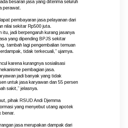
da besaran jasa yang diterima seluruh
a perawat.
rdapat pembayaran jasa pelayanan dari
 nilai sekitar Rp500 juta.
 itu, jadi berpengaruh kurang jasanya
asa yang dipending BPJS sekitar
ng, tambah lagi pengembalian temuan
dampak, tidak terkecuali,” ujarnya.
ncul karena kurangnya sosialisasi
mekanisme pembagian jasa.
aryawan jadi banyak yang tidak
sen untuk jasa karyawan dan 55 persen
ah sakit,” jelasnya.
but, pihak RSUD Andi Djemma
rmasi yang menyebut utang apotek
 benar.
urangan jasa merupakan dampak dari