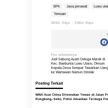
BPK
Jasa perawat
Luwu uta
Temuan
Writer: Bayu
Editor: Bayu
I
N
Pos sebelumnya
Judi Sabung Ayam Diduga Marak di
a
Kec. Baebunta Luwu Utara, Oknum
v
Kepala Desa Sempat Tawarkan Uan
ke Wartawan Namun Ditolak
i
g
Posting Terkait
a
WNA Asal China Ditemukan Tewas di Jalan P
s
Rongkong–Seko, Polisi Amankan Terduga Pe
i