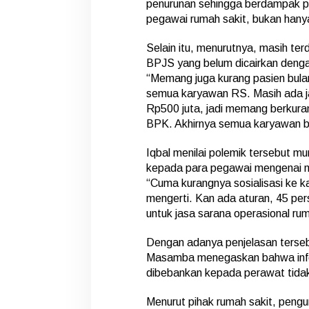
penurunan sehingga berdampak pa
pegawai rumah sakit, bukan hany
Selain itu, menurutnya, masih te
BPJS yang belum dicairkan dengan
“Memang juga kurang pasien bulan
semua karyawan RS. Masih ada j
Rp500 juta, jadi memang berkura
BPK. Akhirnya semua karyawan ber
Iqbal menilai polemik tersebut mu
kepada para pegawai mengenai 
“Cuma kurangnya sosialisasi ke k
mengerti. Kan ada aturan, 45 per
untuk jasa sarana operasional rum
Dengan adanya penjelasan terse
Masamba menegaskan bahwa info
dibebankan kepada perawat tidak
Menurut pihak rumah sakit, peng