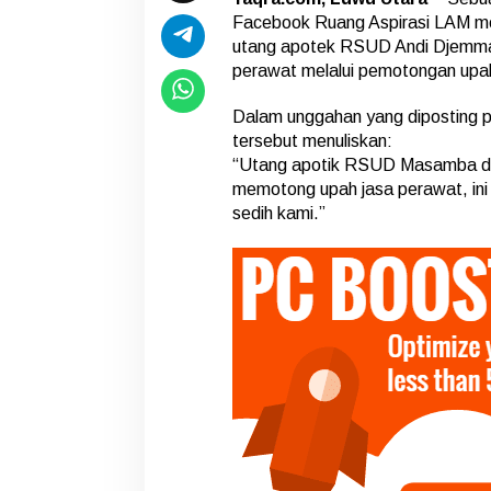
n
Facebook Ruang Aspirasi LAM me
g
utang apotek RSUD Andi Djemm
J
perawat melalui pemotongan upah
a
s
a
Dalam unggahan yang diposting p
P
tersebut menuliskan:
e
“Utang apotik RSUD Masamba d
r
memotong upah jasa perawat, ini
a
w
sedih kami.”
a
t