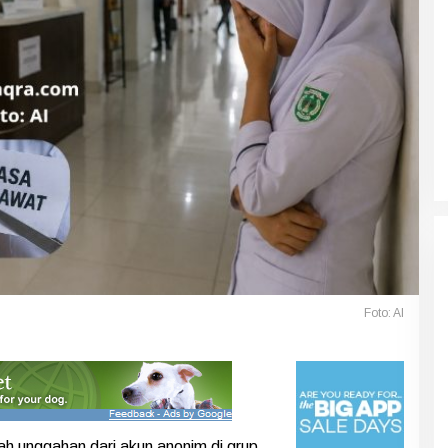
Foto: AI
h unggahan dari akun anonim di grup