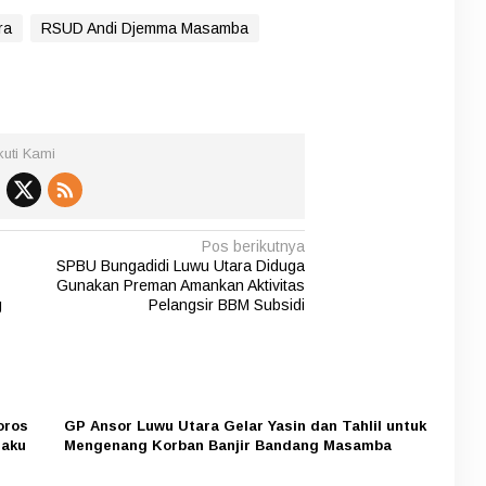
ra
RSUD Andi Djemma Masamba
kuti Kami
Pos berikutnya
SPBU Bungadidi Luwu Utara Diduga
Gunakan Preman Amankan Aktivitas
g
Pelangsir BBM Subsidi
oros
GP Ansor Luwu Utara Gelar Yasin dan Tahlil untuk
laku
Mengenang Korban Banjir Bandang Masamba