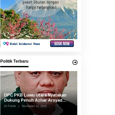
Politik Terbaru
DPC PKB Luwu Utara Nyatakan
Dukung Penuh Azhar Arsyad
Pimpin DPW PKB Sulsel
Di Politik
|
November 21, 2025