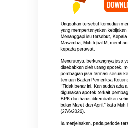
Unggahan tersebut kemudian mem
yang mempertanyakan kebijakan 
Menanggapi isu tersebut, Kepa
Masamba, Muh Iqbal M, membant
kepada perawat.
Menurutnya, berkurangnya jasa y
disebabkan oleh utang apotek, m
pembagian jasa farmasi sesuai k
temuan Badan Pemeriksa Keuanga
“Tidak benar ini. Kan sudah ada a
digunakan apotek terkait pembagi
BPK dan harus dikembalikan seh
bulan Maret dan April,” kata Muh 
(27/6/2026).
Ia menjelaskan, pada periode ter