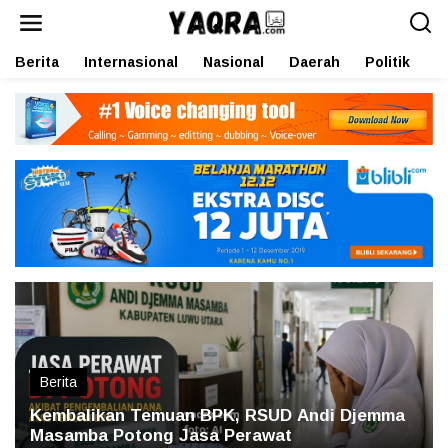
L
e
w
Berita
Internasional
Nasional
Daerah
Politik
O
a
t
i
k
e
k
o
n
t
e
n
Berita
Kembalikan Temuan BPK, RSUD Andi Djemma
Masamba Potong Jasa Perawat