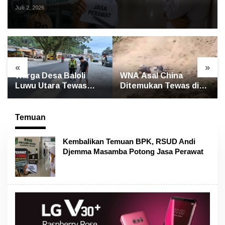
Juli 2, 2026
«
»
WNA Asal China
GP Ansor Luwu Utara
Ditemukan Tewas di
Gelar Yasin dan Tahlil
o
Jalan Poros
untuk Mengenang
Rongkong–Seko,
Korban Banjir
Polisi Amankan
Bandang Masamba
Temuan
Terduga Pelaku
Kembalikan Temuan BPK, RSUD Andi
Djemma Masamba Potong Jasa Perawat