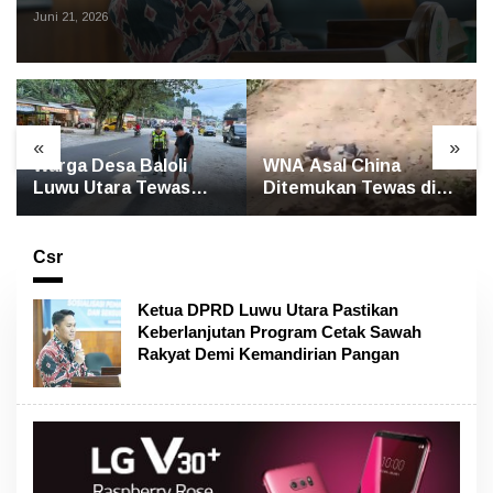
Demi Kemandirian Pangan
Juni 21, 2026
«
»
li
WNA Asal China
GP Ansor Luwu Uta
was
Ditemukan Tewas di
Gelar Yasin dan Tahl
orlindo
Jalan Poros
untuk Mengenang
Rongkong–Seko,
Korban Banjir
Polisi Amankan
Bandang Masamba
Csr
Terduga Pelaku
Ketua DPRD Luwu Utara Pastikan
Keberlanjutan Program Cetak Sawah
Rakyat Demi Kemandirian Pangan