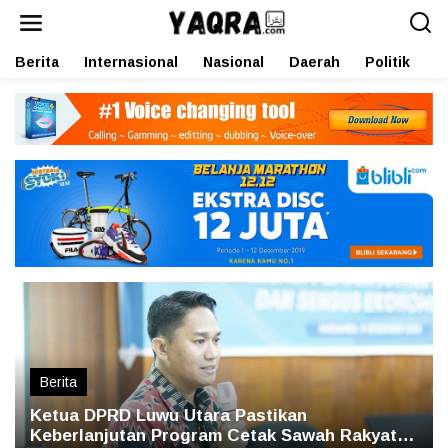
L
e
w
Berita
Internasional
Nasional
Daerah
Politik
O
a
t
i
k
e
k
o
n
t
e
n
Berita
Ketua DPRD Luwu Utara Pastikan
Keberlanjutan Program Cetak Sawah Rakyat