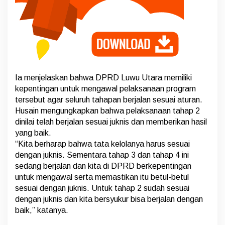
k
y
a
t
D
e
m
i
K
Ia menjelaskan bahwa DPRD Luwu Utara memiliki
e
kepentingan untuk mengawal pelaksanaan program
m
tersebut agar seluruh tahapan berjalan sesuai aturan.
a
Husain mengungkapkan bahwa pelaksanaan tahap 2
n
d
dinilai telah berjalan sesuai juknis dan memberikan hasil
i
yang baik.
r
“Kita berharap bahwa tata kelolanya harus sesuai
i
dengan juknis. Sementara tahap 3 dan tahap 4 ini
a
n
sedang berjalan dan kita di DPRD berkepentingan
P
untuk mengawal serta memastikan itu betul-betul
a
sesuai dengan juknis. Untuk tahap 2 sudah sesuai
n
dengan juknis dan kita bersyukur bisa berjalan dengan
g
baik,” katanya.
a
n