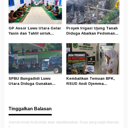
GP Ansor Luwu Utara Gelar
Proyek Irigasi Ujung Tanah
Yasin dan Tahlil untuk
Diduga Abaikan Pedoman
Mengenang Korban Banjir
Ditjen Pengairan, FK LSM-
Bandang Masamba
Pers Ancam RDP di DPRD
SPBU Bungadidi Luwu
Kembalikan Temuan BPK,
Utara Diduga Gunakan
RSUD Andi Djemma
Preman Amankan Aktivitas
Masamba Potong Jasa
Pelangsir BBM Subsidi
Perawat
Tinggalkan Balasan
Alamat email Anda tidak akan dipublikasikan.
Ruas yang wajib ditandai
*