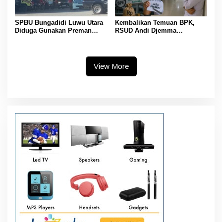
SPBU Bungadidi Luwu Utara
Kembalikan Temuan BPK,
Diduga Gunakan Preman
RSUD Andi Djemma
Amankan Aktivitas Pelangsir
Masamba Potong Jasa
BBM Subsidi
Perawat
View More