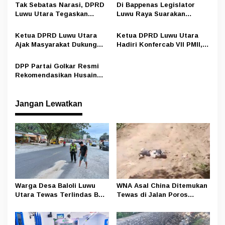
i
Tak Sebatas Narasi, DPRD
Di Bappenas Legislator
Luwu Utara Tegaskan
Luwu Raya Suarakan
p
Dukungan Perjuangan
Pemekaran Provinsi Luwu
o
Provinsi Luwu Raya Lewat
Raya
Ketua DPRD Luwu Utara
Ketua DPRD Luwu Utara
Dokumen Tertulis
s
Ajak Masyarakat Dukung
Hadiri Konfercab VII PMII,
dan Doakan Terbentuknya
Ajak Kader Terus Bergerak
Provinsi Luwu Raya
Sesuai Arah Juang
DPP Partai Golkar Resmi
Organisasi
Rekomendasikan Husain
sebagai Ketua DPRD Luwu
Utara
Jangan Lewatkan
Warga Desa Baloli Luwu
WNA Asal China Ditemukan
Utara Tewas Terlindas Bus
Tewas di Jalan Poros
Borlindo
Rongkong–Seko, Polisi
Amankan Terduga Pelaku