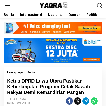
L
e
w
Berita
Internasional
Nasional
Daerah
Politik
O
a
t
i
k
e
k
o
n
t
e
n
Homepage
/
Berita
K
e
Ketua DPRD Luwu Utara Pastikan
t
u
Keberlanjutan Program Cetak Sawah
a
Rakyat Demi Kemandirian Pangan
D
P
Juni 21, 2026
R
Berita
305 Dilihat