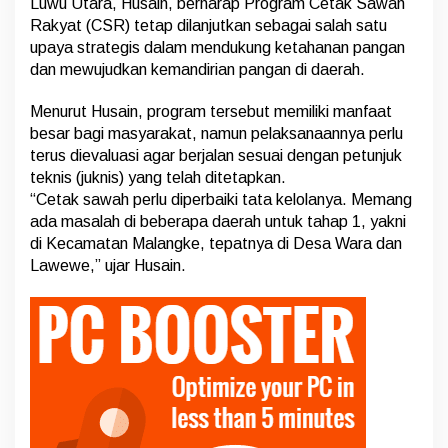
Luwu Utara, Husain, berharap Program Cetak Sawah
n
j
Rakyat (CSR) tetap dilanjutkan sebagai salah satu
u
upaya strategis dalam mendukung ketahanan pangan
t
dan mewujudkan kemandirian pangan di daerah.
a
n
Menurut Husain, program tersebut memiliki manfaat
P
r
besar bagi masyarakat, namun pelaksanaannya perlu
o
terus dievaluasi agar berjalan sesuai dengan petunjuk
g
teknis (juknis) yang telah ditetapkan.
r
“Cetak sawah perlu diperbaiki tata kelolanya. Memang
a
m
ada masalah di beberapa daerah untuk tahap 1, yakni
C
di Kecamatan Malangke, tepatnya di Desa Wara dan
e
Lawewe,” ujar Husain.
t
a
k
S
a
w
a
h
R
a