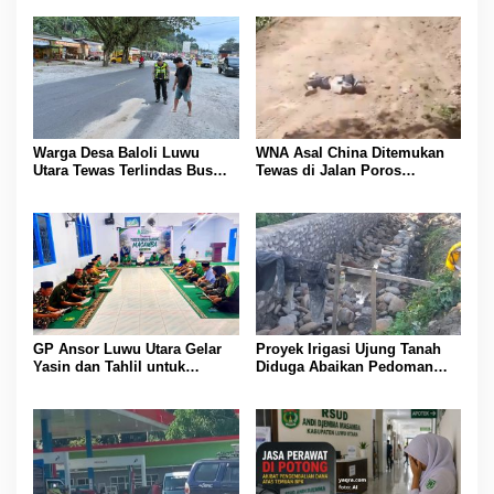
Warga Desa Baloli Luwu
WNA Asal China Ditemukan
Utara Tewas Terlindas Bus
Tewas di Jalan Poros
Borlindo
Rongkong–Seko, Polisi
Amankan Terduga Pelaku
GP Ansor Luwu Utara Gelar
Proyek Irigasi Ujung Tanah
Yasin dan Tahlil untuk
Diduga Abaikan Pedoman
Mengenang Korban Banjir
Ditjen Pengairan, FK LSM-
Bandang Masamba
Pers Ancam RDP di DPRD