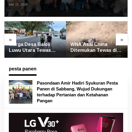
Pertanian dan Ketahanan Pangan
Mei 15, 2026
«
»
Warga Desa Baloli
WNA Asal China
Luwu Utara Tewas
Ditemukan Tewas di
Terlindas Bus Borlindo
Jalan Poros
Rongkong–Seko,
Polisi Amankan
pesta panen
Terduga Pelaku
Pasondaan Amir Hadiri Syukuran Pesta
Panen di Sabbang, Wujud Dukungan
terhadap Pertanian dan Ketahanan
Pangan