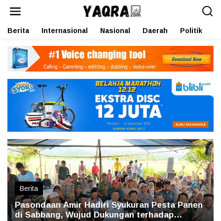
L
e
w
Berita
Internasional
Nasional
Daerah
Politik
O
a
t
i
k
e
k
o
n
t
e
n
Berita
Pasondaan Amir Hadiri Syukuran Pesta Panen
di Sabbang, Wujud Dukungan terhadap