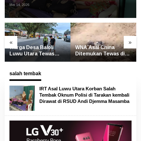
RSUD Andi Djemma Masamba
Mei 14, 2026
«
»
i
WNA Asal China
GP Ansor Luwu Utar
s
Ditemukan Tewas di
Gelar Yasin dan Tahlil
rlindo
Jalan Poros
untuk Mengenang
Rongkong–Seko,
Korban Banjir
Polisi Amankan
Bandang Masamba
salah tembak
Terduga Pelaku
IRT Asal Luwu Utara Korban Salah
Tembak Oknum Polisi di Tarakan kembali
Dirawat di RSUD Andi Djemma Masamba