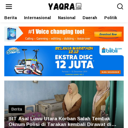
L
e
w
Berita
Internasional
Nasional
Daerah
Politik
O
a
t
i
k
e
k
o
n
t
e
n
Berita
IRT Asal Luwu Utara Korban Salah Tembak
Oknum Polisi di Tarakan kembali Dirawat di